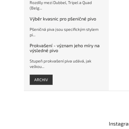
Rozdíly mezi Dubbel, Tripel a Quad
(Belg...
Výběr kvasnic pro pšeničné pivo
Pšeničná piva jsou specifickým stylem
pi...
Prokvašení - význam jeho míry na
výsledné pivo
Stupeň prokvašení piva udává, jak
velkou...
ARCHIV
Z
á
p
a
t
Instagr
í