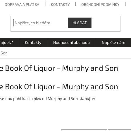
DOPRAVA A PLATBA
KONTAKTY
OBCHODNÍ PODMÍNKY
HLEDAT
najdeš?
Kontakty
Hodnocení obchodu
Napište nám
d Son
le Book Of Liquor - Murphy and Son
le Book Of Liquor - Murphy and Son
žasnou publikaci o pivu od Murphy and Son stahujte: