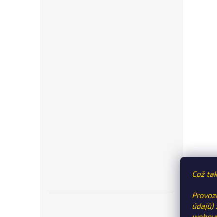
Což tak
Provoz
údajů)
webový