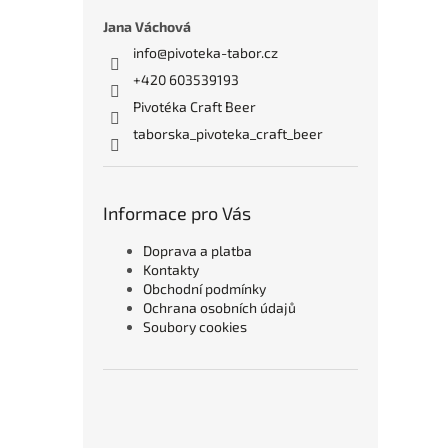
n
e
Jana Váchová
l
info
@
pivoteka-tabor.cz
+420 603539193
Pivotéka Craft Beer
taborska_pivoteka_craft_beer
Informace pro Vás
Doprava a platba
Kontakty
Obchodní podmínky
Ochrana osobních údajů
Soubory cookies