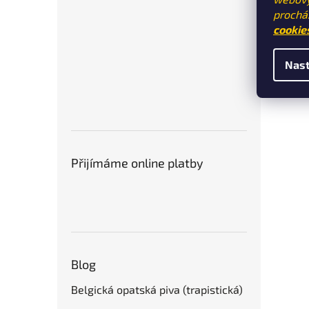
prochá
cookie
Nast
Přijímáme online platby
Blog
Belgická opatská piva (trapistická)