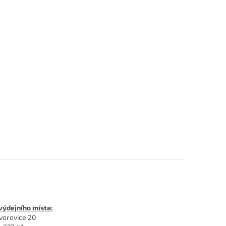
výdejního místa:
vorovice 20