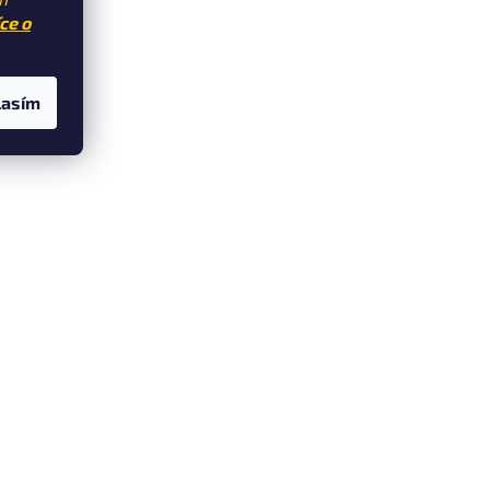
ce o
lasím