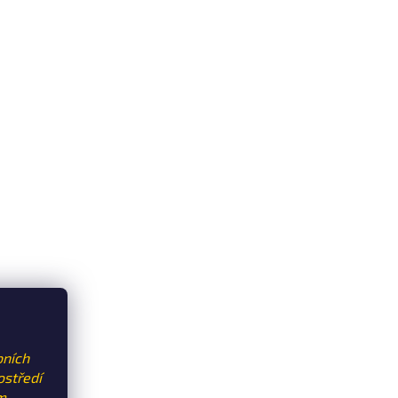
bních
ostředí
m