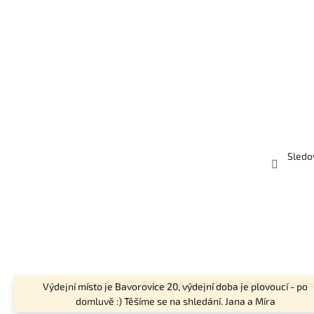
Sledo
Copyright 2026
Táborská pivotéka Craft Beer
. Všechn
Výdejní místo je Bavorovice 20, výdejní doba je plovoucí - po
domluvě :) Těšíme se na shledání. Jana a Míra