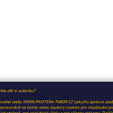
hle dát si sušenku?
ovatel webu WWW.PIVOTEKA-TABOR.CZ (jakožto správce oso
 zpracovává na tomto webu soubory cookies pro zlepšování pr
ch stránek, pro analytické účely a pro cílenou reklamu. Další