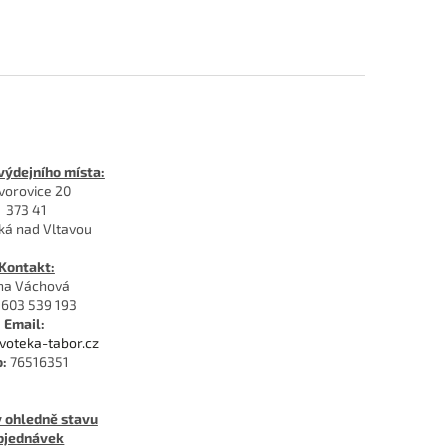
výdejního místa:
vorovice 20
373 41
ká nad Vltavou
Kontakt:
na Váchová
603 539 193
Email:
ivoteka-tabor.cz
o:
76516351
 ohledně stavu
bjednávek