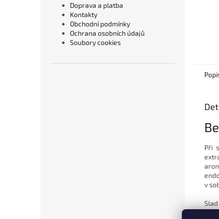
Doprava a platba
Kontakty
Obchodní podmínky
Ochrana osobních údajů
Soubory cookies
Popi
Det
Be
Při 
extr
arom
endo
v so
Slad
komb