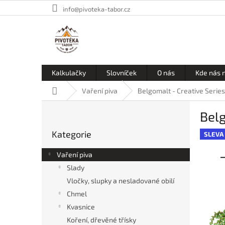
Přejít
info@pivoteka-tabor.cz
na
obsah
Kalkulačky
Slovníček
O nás
Kde nás 
Domů
Vaření piva
Belgomalt - Creative Seri
P
Bel
o
Přeskočit
s
Kategorie
kategorie
SLEVA
t
r
Vaření piva
a
Slady
n
Vločky, slupky a nesladované obilí
n
í
Chmel
p
Kvasnice
a
Koření, dřevěné třísky