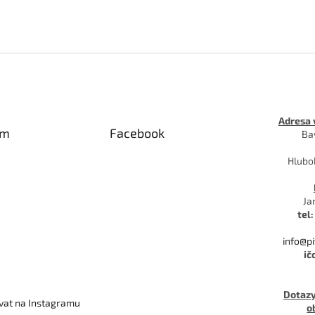
Adresa 
am
Facebook
Ba
Hlubo
Ja
tel:
info@p
ič
Dotazy
vat na Instagramu
o