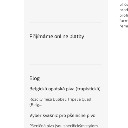
přič
prod
prof
farm
řeme
Přijímáme online platby
Blog
Belgická opatská piva (trapistická)
Rozdíly mezi Dubbel, Tripel a Quad
(Belg...
Výběr kvasnic pro pšeničné pivo
Pšeničná piva jsou specifickým stylem