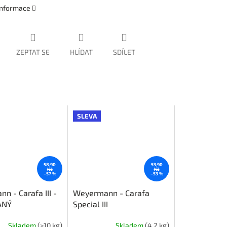
 informace
ZEPTAT SE
HLÍDAT
SDÍLET
SLEVA
58,90
53,90
Kč
Kč
–57 %
–53 %
n - Carafa III -
Weyermann - Carafa
ANÝ
Special III
Skladem
(>10 kg)
Skladem
(4,2 kg)