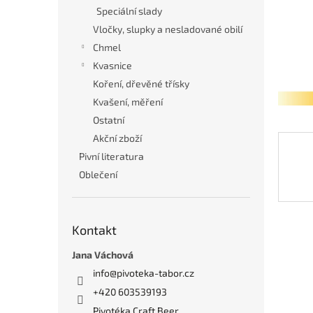
n
Speciální slady
e
Vločky, slupky a nesladované obilí
l
Chmel
Kvasnice
Koření, dřevěné třísky
Kvašení, měření
Ostatní
Akční zboží
Pivní literatura
Oblečení
Kontakt
Jana Váchová
info
@
pivoteka-tabor.cz
+420 603539193
Pivotéka Craft Beer