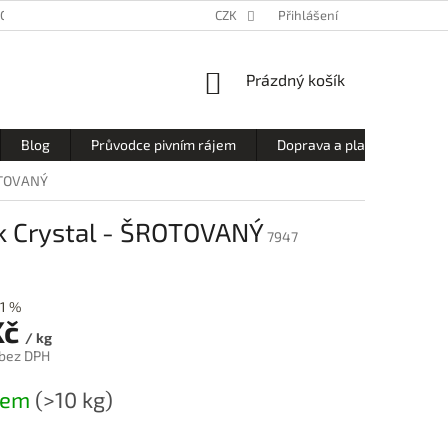
OCHRANA OSOBNÍCH ÚDAJŮ
SOUBORY COOKIES
CZK
Přihlášení
NÁKUPNÍ
Prázdný košík
KOŠÍK
Blog
Průvodce pivním rájem
Doprava a platba
No
ROTOVANÝ
rk Crystal - ŠROTOVANÝ
7947
1 %
Kč
/ kg
 bez DPH
dem
(>10 kg)