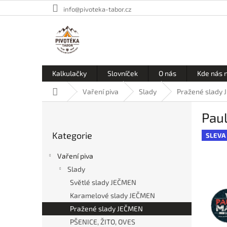
Přejít
info@pivoteka-tabor.cz
na
obsah
Kalkulačky
Slovníček
O nás
Kde nás 
Domů
Vaření piva
Slady
Pražené slady
P
Paul
o
Přeskočit
s
Kategorie
kategorie
SLEVA
t
r
Vaření piva
a
Slady
n
Světlé slady JEČMEN
n
í
Karamelové slady JEČMEN
p
Pražené slady JEČMEN
a
PŠENICE, ŽITO, OVES