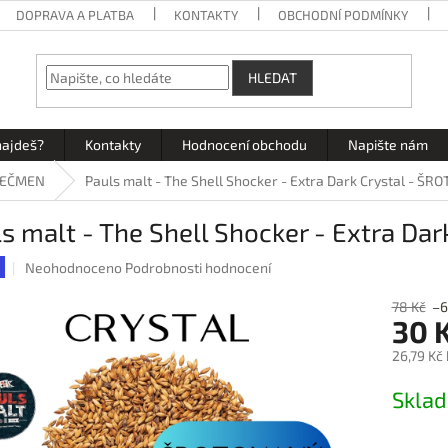
DOPRAVA A PLATBA
KONTAKTY
OBCHODNÍ PODMÍNKY
HLEDAT
najdeš?
Kontakty
Hodnocení obchodu
Napište nám
 JEČMEN
Pauls malt - The Shell Shocker - Extra Dark Crystal - Š
s malt - The Shell Shocker - Extra Da
Průměrné
Neohodnoceno
Podrobnosti hodnocení
hodnocení
produktu
78 Kč
–6
30 
je
0,0
26,79 Kč
z
5
Měrná
Skla
hvězdiček.
cena: