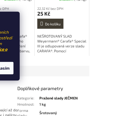
ez DPH
22,32 Kč bez DPH
25 Kč
šíku
Do košíku
bních
ermann® Carafa®
NEŠROTOVANÝ SLAD
ostředí
ben z kvalitního
Weyermann® Carafa® Special
m
Opatrné pražení
III je odlupovaná verze sladu
ce o
vově-hnědou barvu,
CARAFA®. Pomocí
ressa a aroma
jedinečného procesu výrobce
va. Používá se na
odstraňuje pluchy z pečlivě
 s praženými a
vybraných zrn před
lasím
óny. Tóny kávy,
sladováním a pražením. Tím
vé čokolády a...
se sníží hořkost, přidá kávově
hnědá barva a tóny...
Doplňkové parametry
Kategorie
:
Pražené slady JEČMEN
Hmotnost
:
1 kg
ající až do
Forma
Šrotovaný
 i palírny,
sladu
: