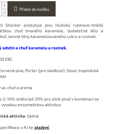
Přidat do košíku
ll Shocker poskytuje pivu hluboký rubínovo-hnědý
 těžkou chuť tmavého karamele, dodatečné tělo a
 chuť. Jemné tóny karamelizovaného cukru a rozinek.
 odstín a chuť karamelu a rozinek.
00 EBC
ervená piva, Porter (pro sladkost), Stout, trapistická
bbel
rva, chuť a aroma
k:
2-10% směsi (až 20% pro silné piva)
v kombinaci se
 vysokou enzymatickou aktivitou
cká aktivita:
žádná
specifikace v AJ ke
stažení.