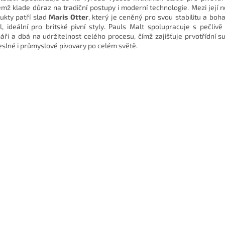
emž klade důraz na tradiční postupy i moderní technologie. Mezi její 
ukty patří slad
Maris Otter
, který je ceněný pro svou stabilitu a boh
il, ideální pro britské pivní styly. Pauls Malt spolupracuje s pečliv
áři a dbá na udržitelnost celého procesu, čímž zajišťuje prvotřídní s
slné i průmyslové pivovary po celém světě.