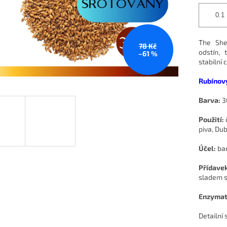
The She
78 Kč
odstín,
–61 %
stabilní
Rubínový
Barva:
3
Použití:
č
piva, Du
Účel:
ba
Přídave
sladem s
Enzymati
Detailní 