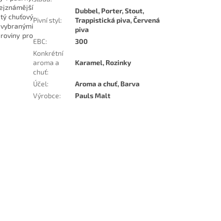
nejznámější
Dubbel, Porter, Stout,
atý chuťový
Pivní styl
:
Trappistická piva, Červená
ě vybranými
piva
uroviny pro
EBC
:
300
Konkrétní
aroma a
Karamel, Rozinky
chuť
:
Účel
:
Aroma a chuť, Barva
Výrobce
:
Pauls Malt