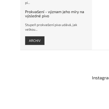
pi...
Prokvašení - význam jeho míry na
výsledné pivo
Stupeň prokvašení piva udává, jak
velkou...
ARCHIV
Z
á
p
a
t
Instagr
í