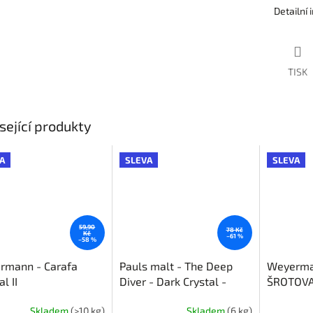
Detailní
TISK
sející produkty
A
SLEVA
SLEVA
59,90
78 Kč
Kč
–61 %
–58 %
rmann - Carafa
Pauls malt - The Deep
Weyerman
l II
Diver - Dark Crystal -
ŠROTOV
ŠROTOVANÝ
Skladem
(>10 kg)
Skladem
(6 kg)