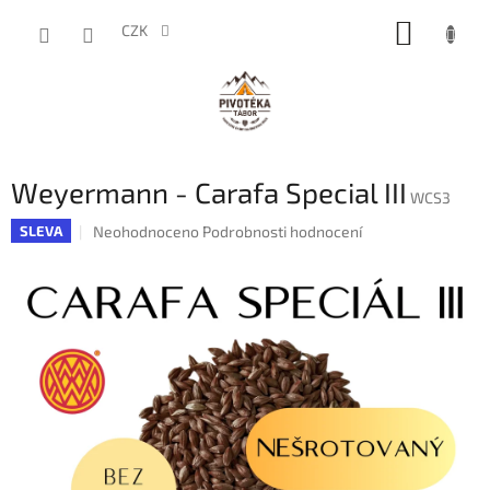
Přejít
NÁKUP
na
CZK
obsah
KOŠÍK
Weyermann - Carafa Special III
WCS3
Průměrné
Neohodnoceno
Podrobnosti hodnocení
SLEVA
hodnocení
produktu
je
0,0
z
5
hvězdiček.