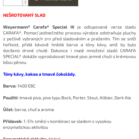
NEŠROTOVANÝ SLAD
Weyermann® Carafa® Special III
je odlupovaná verze sladu
CARAFA®. Pomocí jedinečného procesu výrobce odstraňuje pluchy
z pečlivě vybraných zrn před sladováním a pražením. Tím se sníží
hořkost, přidá kávově hnědá barva a tóny kávy, aniž by bylo
docíleno drsné chutě. Dokonce i malé množství sladů CARAFA
SPECIAL® dokáže vyprodukovat tmavé pivo jemné chuti s krémovou
bílou pěnou.
Tóny kávy, kakaa a tmavé čokolády.
Barva:
1400 EBC
Použití:
tmavá piva,
piva typu Bock, Porter, Stout, Altbier, Dark Ale
Účel:
barva, chuť a aroma
Přídavek:
1-5% směsi v kombinaci se sladem s vysokou
enzymatickou aktivitou
Enzymatická aktivita:
žádná