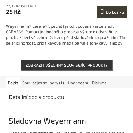
22,32 Kč bez DPH
25 Kč
Do košíku
Weyermann® Carafa® Special I je odlupovaná verze sladu
CARAFA®. Pomocí jedinečného procesu výrobce odstraňuje
pluchy z pečlivě vybraných zrn před sladováním a pražením. Tím
se sníží hořkost, přidá kávově hnědá barva a tóny kávy, aniž by
bylo...
ZOBRAZIT VŠECHNY SOUVISEJÍCÍ PRODUKTY
Popis
Související soubory (1)
Hodnocení
Diskuze
Detailní popis produktu
Sladovna Weyermann
Sladovna
Weyermann
je jedním z nejrenomovanějších