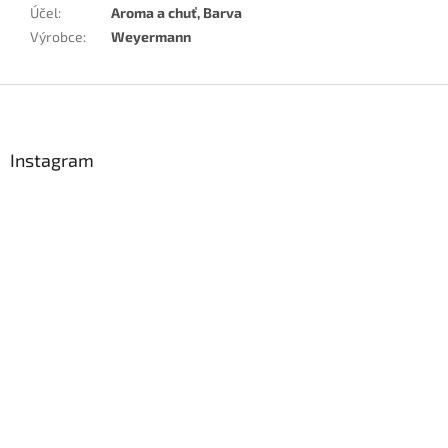
Účel
:
Aroma a chuť, Barva
Výrobce
:
Weyermann
Z
á
p
a
Instagram
t
í