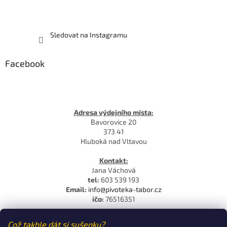
Sledovat na Instagramu
Facebook
Adresa výdejního místa:
Bavorovice 20
373 41
Hluboká nad Vltavou
Kontakt:
Jana Váchová
tel:
603 539 193
Email:
info@pivoteka-tabor.cz
ičo:
76516351
Což takhle dát si sušenku?