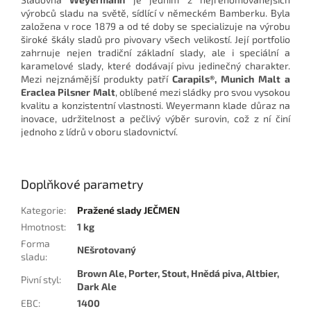
výrobců sladu na světě, sídlící v německém Bamberku. Byla
založena v roce 1879 a od té doby se specializuje na výrobu
široké škály sladů pro pivovary všech velikostí. Její portfolio
zahrnuje nejen tradiční základní slady, ale i speciální a
karamelové slady, které dodávají pivu jedinečný charakter.
Mezi nejznámější produkty patří
Carapils®, Munich Malt a
Eraclea Pilsner Malt
, oblíbené mezi sládky pro svou vysokou
kvalitu a konzistentní vlastnosti. Weyermann klade důraz na
inovace, udržitelnost a pečlivý výběr surovin, což z ní činí
jednoho z lídrů v oboru sladovnictví.
Doplňkové parametry
Kategorie
:
Pražené slady JEČMEN
Hmotnost
:
1 kg
Forma
NEšrotovaný
sladu
:
Brown Ale, Porter, Stout, Hnědá piva, Altbier,
Pivní styl
:
Dark Ale
EBC
:
1400