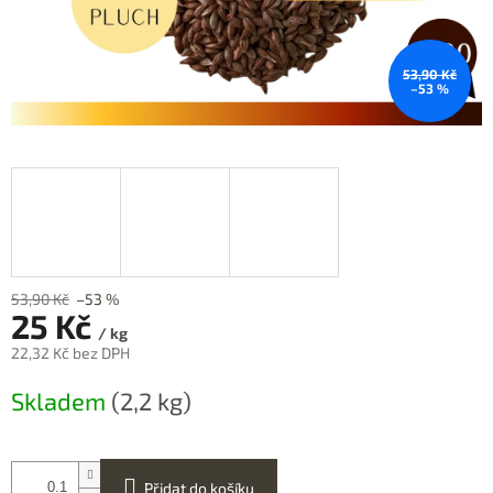
53,90 Kč
–53 %
53,90 Kč
–53 %
25 Kč
/ kg
22,32 Kč bez DPH
Měrná
Skladem
(2,2 kg)
cena:
Přidat do košíku