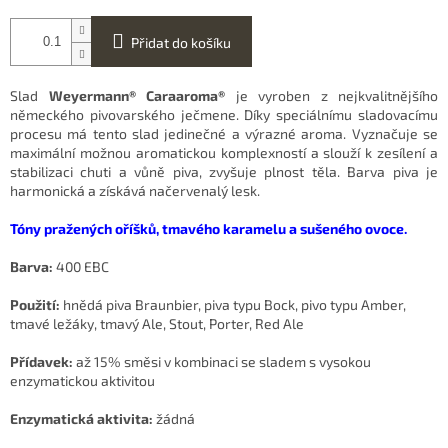
Přidat do košíku
Slad
Weyermann® Caraaroma®
je vyroben z nejkvalitnějšího
německého pivovarského ječmene. Díky speciálnímu sladovacímu
procesu má tento slad jedinečné a výrazné aroma. Vyznačuje se
maximální možnou aromatickou komplexností a slouží k zesílení a
stabilizaci chuti a vůně piva, zvyšuje plnost těla. Barva piva je
harmonická a získává načervenalý lesk.
Tóny pražených oříšků, tmavého karamelu a sušeného ovoce.
Barva:
400 EBC
Použití:
hnědá piva Braunbier, piva typu Bock, pivo typu Amber,
tmavé ležáky, tmavý Ale, Stout, Porter, Red Ale
Přídavek:
až 15% směsi v kombinaci se sladem s vysokou
enzymatickou aktivitou
Enzymatická aktivita:
žádná