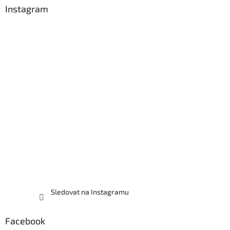
a
Instagram
t
í
Sledovat na Instagramu
Facebook