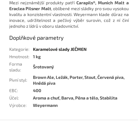
Mezi nejznámější produkty patří
Carapils®, Munich Malt a
Eraclea Pilsner Malt
, oblíbené mezi sládky pro svou vysokou
kvalitu a konzistentní vlastnosti. Weyermann klade důraz na
inovace, udržitelnost a pečlivý výběr surovin, což z ní činí
jednoho z lídrů v oboru sladovnictví.
Doplňkové parametry
Kategorie
:
Karamelové slady JEČMEN
Hmotnost
:
1 kg
Forma
Šrotovaný
sladu
:
Brown Ale, Ležák, Porter, Stout, Červená piva,
Pivní styl
:
Hnědá piva
EBC
:
400
Účel
:
Aroma a chuť, Barva, Pěna a tělo, Stabilita
Výrobce
:
Weyermann
Z
á
p