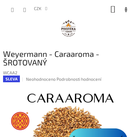
Přejít
NÁKUP
na
CZK
obsah
KOŠÍK
Weyermann - Caraaroma -
ŠROTOVANÝ
WCAA2
Průměrné
Neohodnoceno
Podrobnosti hodnocení
SLEVA
hodnocení
produktu
je
0,0
z
5
hvězdiček.