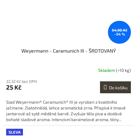
54,90 Kč
–54 %
Weyermann - Caramunich III - ŠROTOVANÝ
Skladem
(>10 kg)
22,32 Kč bez DPH
25 Kč
Do košíku
Slad Weyermann® Caramunich® III je vyroben z kvalitního
ječmene. Zlatohnědá, lehce aromatická zrna. Přispívá k tmavě
jantarové až sytě měděné barvě. Zvyšuje tělo piva a dodává
bohaté sladové aroma. Intenzivní karamelové aroma, tóny...
SLEVA