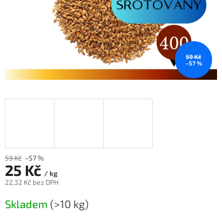
59 Kč
–57 %
59 Kč
–57 %
25 Kč
/ kg
22,32 Kč bez DPH
Měrná
Skladem
(>10 kg)
cena: