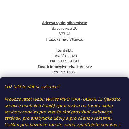
Adresa výdejního místa:
Bavorovice 20
373 41
Hluboká nad Vltavou
Kontakt:
Jana Váchová
tel:
603 539 193
Email:
info@pivoteka-tabor.cz
ičo:
76516351
Což takhle dát si sušenku?
Dotazy ohledně stavu objednávek
Email:
info@pivoteka-tabor.cz
Provozovatel webu WWW.PIVOTEKA-TABOR.CZ (jakožto
tel:
603 539 193
správce osobních údajů) zpracovává na tomto webu
soubory cookies pro zlepšování prostředí webových
stránek, pro analytické účely a pro cílenou reklamu.
Dalším procházením tohoto webu vyjadřujete souhlas s