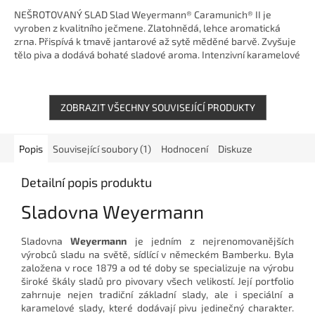
NEŠROTOVANÝ SLAD Slad Weyermann® Caramunich® II je
vyroben z kvalitního ječmene. Zlatohnědá, lehce aromatická
zrna. Přispívá k tmavě jantarové až sytě měděné barvě. Zvyšuje
tělo piva a dodává bohaté sladové aroma. Intenzivní karamelové
aroma,...
ZOBRAZIT VŠECHNY SOUVISEJÍCÍ PRODUKTY
Popis
Související soubory (1)
Hodnocení
Diskuze
Detailní popis produktu
Sladovna Weyermann
Sladovna
Weyermann
je jedním z nejrenomovanějších
výrobců sladu na světě, sídlící v německém Bamberku. Byla
založena v roce 1879 a od té doby se specializuje na výrobu
široké škály sladů pro pivovary všech velikostí. Její portfolio
zahrnuje nejen tradiční základní slady, ale i speciální a
karamelové slady, které dodávají pivu jedinečný charakter.