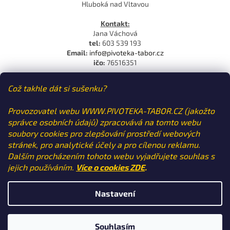
Hluboká nad Vltavou
Kontakt:
Jana Váchová
tel:
603 539 193
Email:
info@pivoteka-tabor.cz
ičo:
76516351
Což takhle dát si sušenku?
Dotazy ohledně stavu objednávek
Email:
info@pivoteka-tabor.cz
Provozovatel webu WWW.PIVOTEKA-TABOR.CZ (jakožto
tel:
603 539 193
správce osobních údajů) zpracovává na tomto webu
soubory cookies pro zlepšování prostředí webových
stránek, pro analytické účely a pro cílenou reklamu.
Dalším procházením tohoto webu vyjadřujete souhlas s
jejich používáním.
Více o cookies ZDE
.
Vytvořil Shoptet
Nastavení
Copyright 2026
Táborská pivotéka Craft Beer
. Všechna práva
vyhrazena.
Výdejní místo je Bavorovice 20, výdejní doba je plovoucí -
Souhlasím