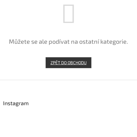
Můžete se ale podívat na ostatní kategorie.
ZPĚT DO OBCHODU
Z
á
p
a
Instagram
t
í