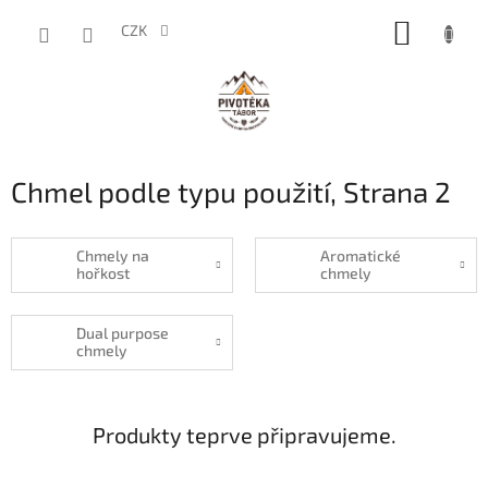
Přejít
NÁKUP
na
CZK
obsah
KOŠÍK
Chmel podle typu použití
, Strana 2
Chmely na
Aromatické
hořkost
chmely
Dual purpose
chmely
Produkty teprve připravujeme.